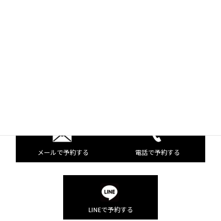
完全に消えることがない為、皆様のライフスタイルやメイク
のご事情など
全ての生活バランスや数年先まで見据えたデザインのご提案
をプロ目線でさせて頂いております。
メールで予約する
電話で予約する
LINEで予約する