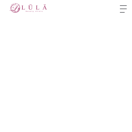
コ
ナ
ン
ビ
メニュー
テ
ゲ
ン
ー
ツ
シ
ルラアートメイク
メニュー
眉アートメイク
へ
ョ
ス
ン
眉アートメイク
キ
に
ッ
移
プ
動